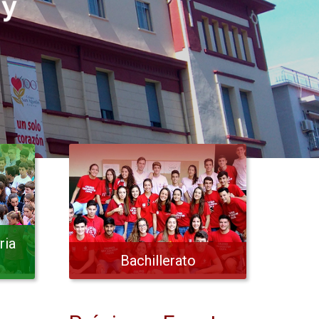
y
ria
Bachillerato