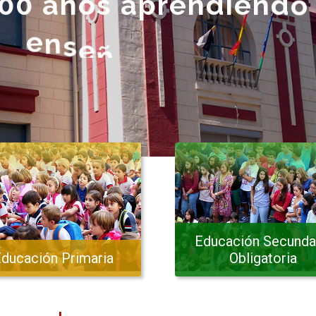
0
0
a
ñ
o
s
a
p
r
e
n
d
i
e
n
d
o
e
n
s
e
ñ
a
n
d
o
j
u
n
t
o
s
Educación Secunda
ducación Primaria
Obligatoria