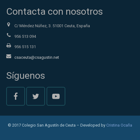
Contacta con nosotros
C/ Méndez Núñez, 3. 51001 Ceuta, España
956 513 094
956 515 131
csaceuta@csagustin.net
Síguenos
© 2017 Colegio San Agustín de Ceuta – Developed by
Cristina Ocaña