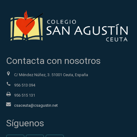
Contacta con nosotros
C/ Méndez Núñez, 3. 51001 Ceuta, España
956 513 094
956 515 131
csaceuta@csagustin.net
Síguenos