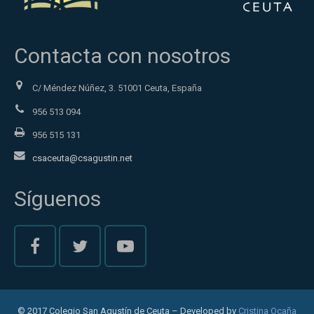
Contacta con nosotros
C/ Méndez Núñez, 3. 51001 Ceuta, España
956 513 094
956 515 131
csaceuta@csagustin.net
Síguenos
© 2017 Colegio San Agustín de Ceuta – Developed by
Cristina Ocaña