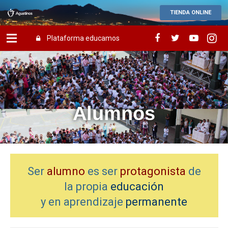
TIENDA ONLINE
Plataforma educamos
Alumnos
Ser
alumno
es ser
protagonista
de
la propia
educación
y en aprendizaje
permanente