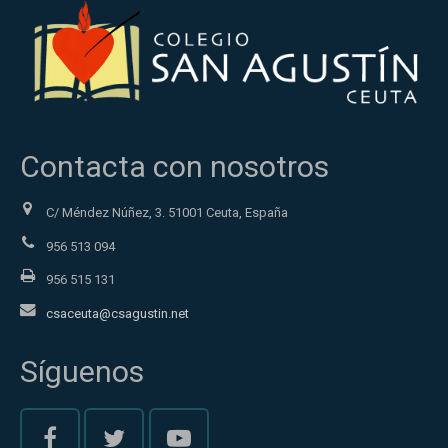
Contacta con nosotros
C/ Méndez Núñez, 3. 51001 Ceuta, España
956 513 094
956 515 131
csaceuta@csagustin.net
Síguenos