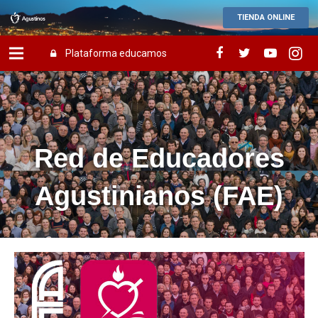
TIENDA ONLINE
Plataforma educamos
Red de Educadores
Agustinianos (FAE)