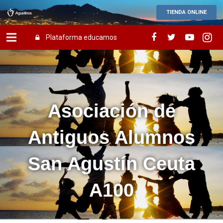
TIENDA ONLINE
Plataforma educamos
Asociación de
Antiguos Alumnos
San Agustín Ceuta
A100