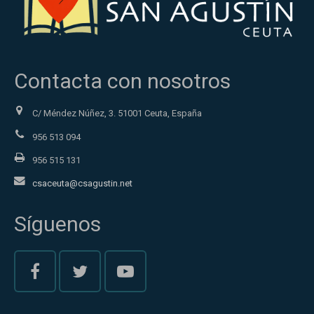
Contacta con nosotros
C/ Méndez Núñez, 3. 51001 Ceuta, España
956 513 094
956 515 131
csaceuta@csagustin.net
Síguenos