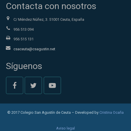
Contacta con nosotros
C/ Méndez Núñez, 3. 51001 Ceuta, España
956 513 094
956 515 131
csaceuta@csagustin.net
Síguenos
© 2017 Colegio San Agustín de Ceuta – Developed by
Cristina Ocaña
Aviso legal