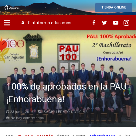
TIENDA ONLINE
Plataforma educamos
100% de aprobados en la PAU.
¡Enhorabuena!
23 junio, 2016
BACHILLERATO
,
NOTICIAS
No hay comentarios