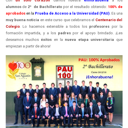
Con
un solo corazón
damos nuestra
enhorabuena
a los
alumnos
de
2º de Bachillerato
por el resultado obtenido:
100% de
aprobados
en la
Prueba de Acceso a la Universidad (PAU)
.
Es una
muy buena noticia
en este curso que celebramos el
Centenario del
Colegio
. Lo hacemos extensible a todos los
profesores
por la
formación impartida, y a los
padres
por el apoyo brindado. ¡Les
deseamos muchos
éxitos
en la
nueva etapa
universitaria
que
empiezan a partir de ahora!