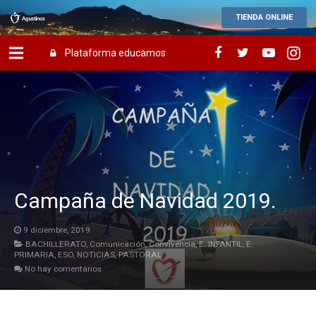
TIENDA ONLINE
Plataforma educamos
Campaña de Navidad 2019.
9 diciembre, 2019
BACHILLERATO
,
Comunicación
,
Convivencia
,
E. INFANTIL
,
E.
PRIMARIA
,
ESO
,
NOTICIAS
,
PASTORAL
No hay comentarios