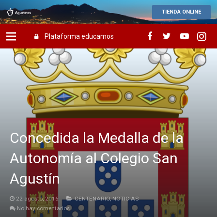
TIENDA ONLINE
Plataforma educamos
Concedida la Medalla de la
Autonomía al Colegio San
Agustín
22 agosto, 2016
CENTENARIO
,
NOTICIAS
No hay comentarios