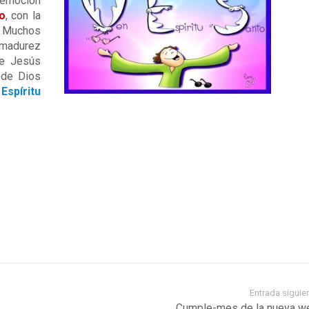
emoción
to
, con la
 Muchos
 madurez
 Jesús
 de Dios
spíritu
Entrada siguie
Cumple-mes de la nueva w