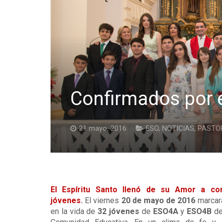
Confirmados por e
21 mayo, 2016
ESO
,
NOTICIAS
,
PASTO
El Espíritu Santo llenó de su Amor a co
jóvenes
.
El viernes
20 de mayo de 2016
marcar
en la vida de
32 jóvenes
de
ESO4A
y
ESO4B
de