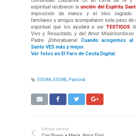
Comunidad Educativa. En un clima de fe y 
espiritual recibieron la
unción del Espíritu San
imposición de manos y el óleo sagrado.
familiares y amigos acompañaron este paso de
espiritual que los ayudará a ser
TESTIGOS
de
Vivo y Resucitado, y del Amor Misericordioso
Padre. ¡Enhorabuena!
Cuando acogemos al E
Santo VES más y mejor
.
Ver fotos en El Faro de Ceuta Digital.
ESO4A
,
ESO4B
,
Pastoral
Entrada anterior
Con flores a María. Amor filial.