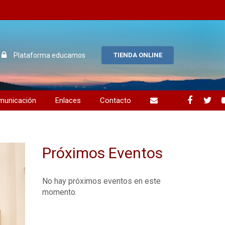
Plataforma educamos
TIENDA ONLINE
municación
Enlaces
Contacto
uos alumnos
ción y compromiso
Próximos Eventos
No hay próximos eventos en este
momento.