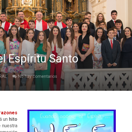
l Espíritu Santo
RAL
No hay comentarios
razones
á un
hito
 nuestra