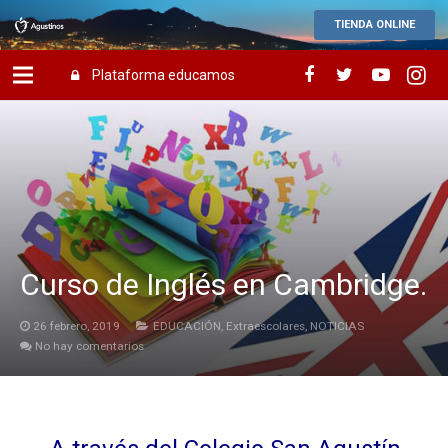
TIENDA ONLINE
Plataforma educamos
Curso de Inglés en Cambridge.
26 febrero, 2019
EDUCACIÓN
,
Extraescolares
,
NOTICIAS
No hay comentarios