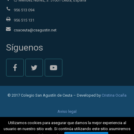
C/ Méndez Núñez, 3. 51001 Ceuta, España
956 513 094
956 515 131
csaceuta@csagustin.net
Síguenos
© 2017 Colegio San Agustín de Ceuta – Developed by
Cristina Ocaña
Aviso legal
Política de privacidad
Utilizamos cookies para asegurar que damos la mejor experiencia al
usuario en nuestro sitio web. Si continúa utilizando este sitio asumiremos
Cookies