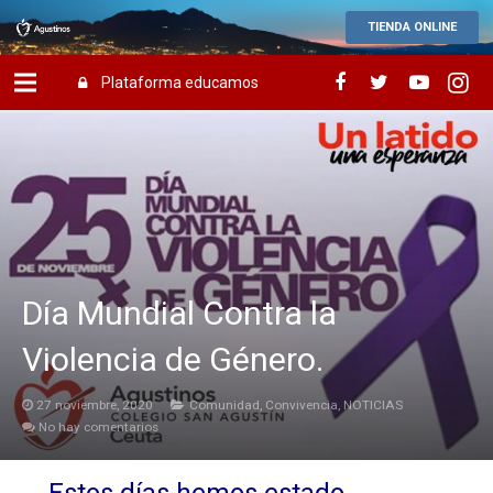
TIENDA ONLINE
Plataforma educamos
Día Mundial Contra la
Violencia de Género.
27 noviembre, 2020
Comunidad
,
Convivencia
,
NOTICIAS
No hay comentarios