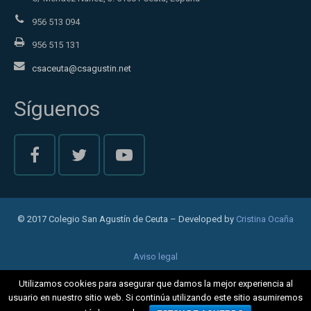
956 513 094
956 515 131
csaceuta@csagustin.net
Síguenos
© 2017 Colegio San Agustín de Ceuta – Developed by
Cristina Ocaña
Aviso legal
Política de privacidad
Utilizamos cookies para asegurar que damos la mejor experiencia al
usuario en nuestro sitio web. Si continúa utilizando este sitio asumiremos
Cookies