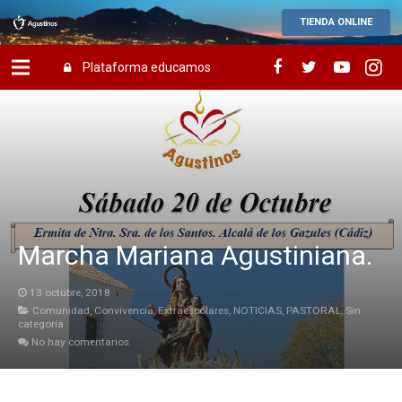
TIENDA ONLINE
Plataforma educamos
Marcha Mariana Agustiniana.
13 octubre, 2018
Comunidad
,
Convivencia
,
Extraescolares
,
NOTICIAS
,
PASTORAL
,
Sin
categoría
No hay comentarios