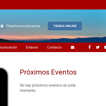
Plataforma educamos
TIENDA ONLINE
municación
Enlaces
Contacto
uos alumnos
ción y compromiso
Próximos Eventos
No hay próximos eventos en este
momento.