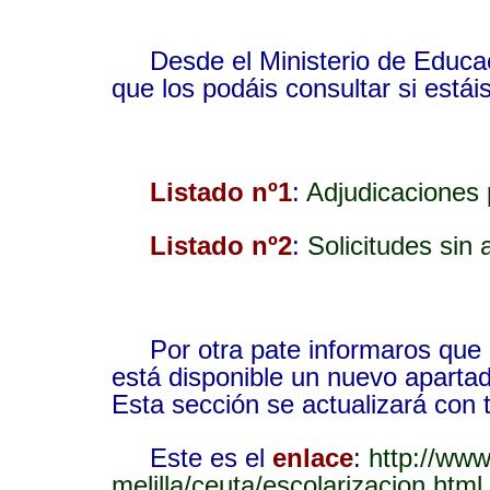
Desde el Ministerio de Educac
que los podáis consultar si estái
Listado nº1
:
Adjudicaciones p
Listado nº2
:
Solicitudes sin
Por otra pate informaros que
está disponible un nuevo aparta
Esta sección se actualizará con 
Este es el
enlace
:
http://www
melilla/ceuta/escolarizacion.html
.