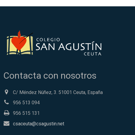
Contacta con nosotros
C/ Méndez Núñez, 3. 51001 Ceuta, España
956 513 094
956 515 131
csaceuta@csagustin.net