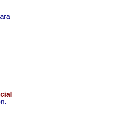
ara
cial
ón.
-