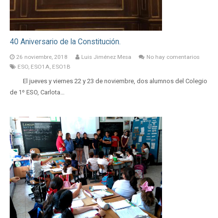
40 Aniversario de la Constitución.
26 noviembre, 2018
Luis Jiménez Mesa
No hay comentarios
ESO
,
ESO1A
,
ESO1B
El jueves y viernes 22 y 23 de noviembre, dos alumnos del Colegio
de 1º ESO, Carlota…