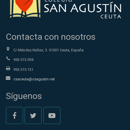
Contacta con nosotros
C/ Méndez Núñez, 3. 51001 Ceuta, España
956 513 094
956 515 131
csaceuta@csagustin.net
Síguenos