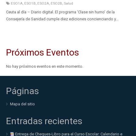
ESO1A
,
ESO1B
,
ESO2A
,
ESO2B
,
Salud
Ceuta al día – Diario digital. El programa ‘Clase sin humo’ de la
Consejería de Sanidad cumple diez ediciones concienciando y…
Próximos Eventos
No hay próximos eventos en este momento.
Páginas
Mapa del sitio
Entradas recientes
Entrega de Cheques-Libro para el Curso Escolar: Calendario e