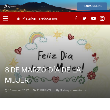
TIENDA ONLINE
Plataforma educamos
8 DE MARZO-DÍA DE LA
MUJER
10 marzo, 2017
E. INFANTIL
No hay comentarios