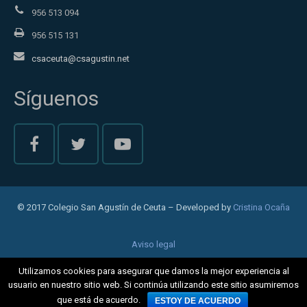
956 513 094
956 515 131
csaceuta@csagustin.net
Síguenos
© 2017 Colegio San Agustín de Ceuta – Developed by
Cristina Ocaña
Aviso legal
Política de privacidad
Utilizamos cookies para asegurar que damos la mejor experiencia al
usuario en nuestro sitio web. Si continúa utilizando este sitio asumiremos
Cookies
que está de acuerdo.
ESTOY DE ACUERDO