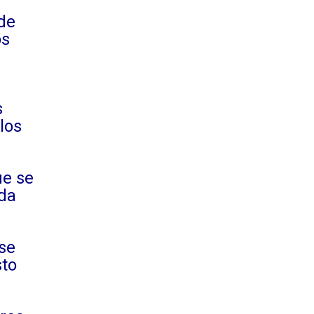
de
os
s
los
ue se
ada
se
sto