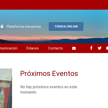
Plataforma educamos
TIENDA ONLINE
municación
Enlaces
Contacto
uos alumnos
ción y compromiso
Próximos Eventos
No hay próximos eventos en este
momento.