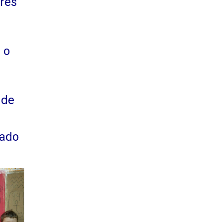
res
 o
 de
jado