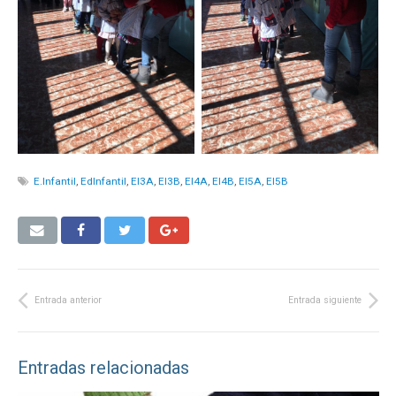
E.Infantil
,
EdInfantil
,
EI3A
,
EI3B
,
EI4A
,
EI4B
,
EI5A
,
EI5B
Entrada anterior
Entrada siguiente
Entradas relacionadas