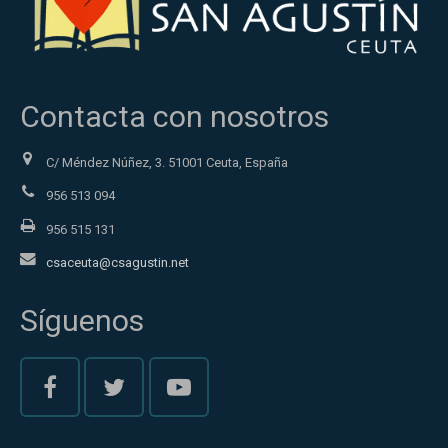
Contacta con nosotros
C/ Méndez Núñez, 3. 51001 Ceuta, España
956 513 094
956 515 131
csaceuta@csagustin.net
Síguenos