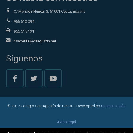
C/ Méndez Núñez, 3. 51001 Ceuta, España
956 513 094
956 515 131
csaceuta@csagustin.net
Síguenos
© 2017 Colegio San Agustín de Ceuta – Developed by
Cristina Ocaña
Aviso legal
Política de privacidad