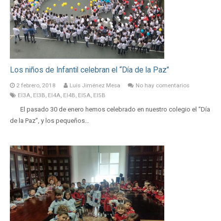
Los niños de Infantil celebran el “Día de la Paz”
2 febrero, 2018
Luis Jiménez Mesa
No hay comentarios
EI3A
,
EI3B
,
EI4A
,
EI4B
,
EI5A
,
EI5B
El pasado 30 de enero hemos celebrado en nuestro colegio el “Día
de la Paz”, y los pequeños…