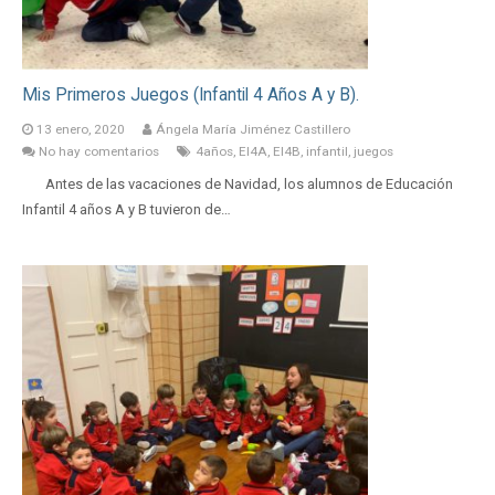
Mis Primeros Juegos (Infantil 4 Años A y B).
13 enero, 2020
Ángela María Jiménez Castillero
No hay comentarios
4años
,
EI4A
,
EI4B
,
infantil
,
juegos
Antes de las vacaciones de Navidad, los alumnos de Educación
Infantil 4 años A y B tuvieron de…