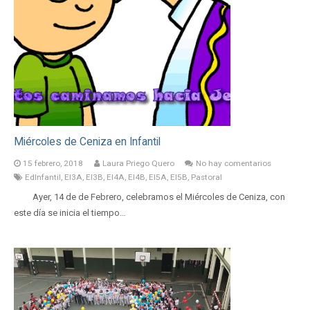
Miércoles de Ceniza en Infantil
15 febrero, 2018
Laura Priego Quero
No hay comentarios
EdInfantil
,
EI3A
,
EI3B
,
EI4A
,
EI4B
,
EI5A
,
EI5B
,
Pastoral
Ayer, 14 de de Febrero, celebramos el Miércoles de Ceniza, con
este día se inicia el tiempo…