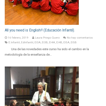
All you need is English!! (Educación Infantil).
16 febrero, 2019
Laura Priego Quero
No hay comentarios
E.Infantil
,
EdInfantil
,
EI3A
,
EI3B
,
EI4A
,
EI4B
,
EI5A
,
EI5B
Una de las novedades este curso ha sido el cambio en la
metodología de la enseñanza de…