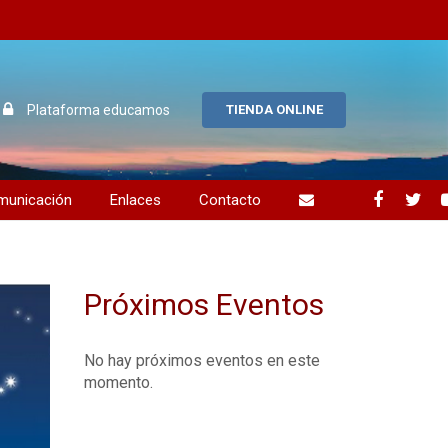
Plataforma educamos
TIENDA ONLINE
municación
Enlaces
Contacto
uos alumnos
ción y compromiso
Próximos Eventos
No hay próximos eventos en este
momento.