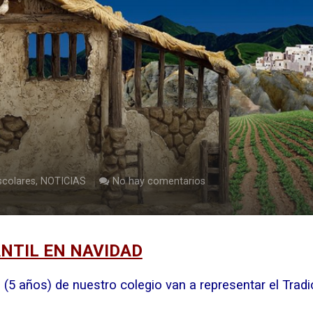
scolares
,
NOTICIAS
No hay comentarios
ANTIL EN NAVIDAD
(5 años) de nuestro colegio van a representar el Tradi