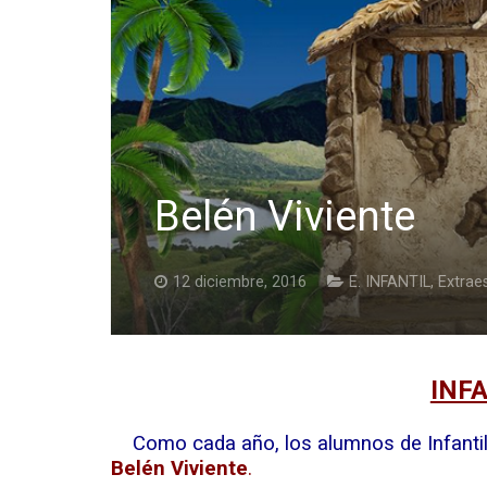
Belén Viviente
12 diciembre, 2016
E. INFANTIL
,
Extrae
INF
Como cada año, los alumnos de Infantil 
Belén Viviente
.