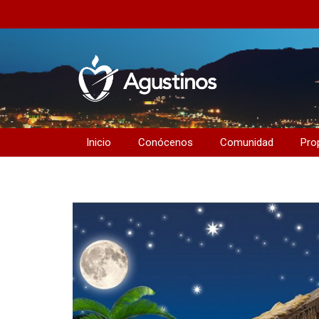
Inicio
Conócenos
Comunidad
Pro
Comunidad Educativa
Organización y funcionamiento
Formación e innovación
Profesores y educación