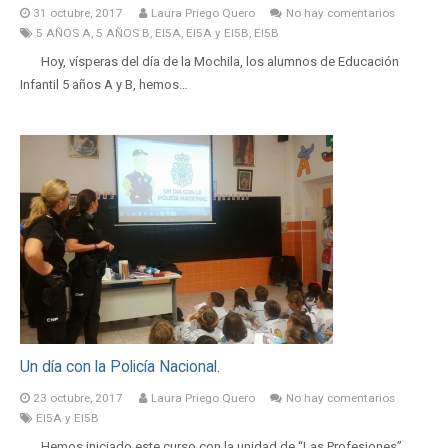
31 octubre, 2017
Laura Priego Quero
No hay comentarios
5 AÑOS A
,
5 AÑOS B
,
EI5A
,
EI5A y EI5B
,
EI5B
Hoy, vísperas del día de la Mochila, los alumnos de Educación
Infantil 5 años A y B, hemos…
Un día con la Policía Nacional.
23 octubre, 2017
Laura Priego Quero
No hay comentarios
EI5A y EI5B
Hemos iniciado este curso con la unidad de “Las Profesiones”,