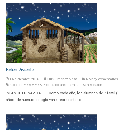
Belén Viviente.
14 diciembre, 2016
Luis Jiménez Mesa
No hay comentarios
Colegio
,
EI5A y EI5B
,
Extraescolares
,
Familias
,
San Agustín
INFANTIL EN NAVIDAD Como cada año, los alumnos de Infantil (5
años) de nuestro colegio van a representar el…