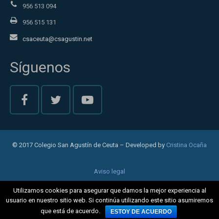
956 513 094
956 515 131
csaceuta@csagustin.net
Síguenos
© 2017 Colegio San Agustín de Ceuta – Developed by
Cristina Ocaña
Aviso legal
Política de privacidad
Utilizamos cookies para asegurar que damos la mejor experiencia al
usuario en nuestro sitio web. Si continúa utilizando este sitio asumiremos
Cookies
que está de acuerdo.
ESTOY DE ACUERDO