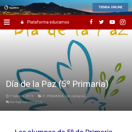
TIENDA ONLINE
Plataforma educamos
Día de la Paz (5º Primaria)
7 febrero, 2019
E. PRIMARIA
,
Sin categoría
No hay comentarios