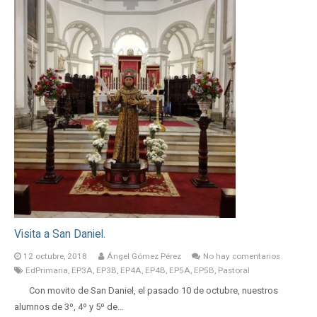
Visita a San Daniel.
12 octubre, 2018
Ángel Gómez Pérez
No hay comentarios
EdPrimaria
,
EP3A
,
EP3B
,
EP4A
,
EP4B
,
EP5A
,
EP5B
,
Pastoral
Con movito de San Daniel, el pasado 10 de octubre, nuestros
alumnos de 3º, 4º y 5º de…