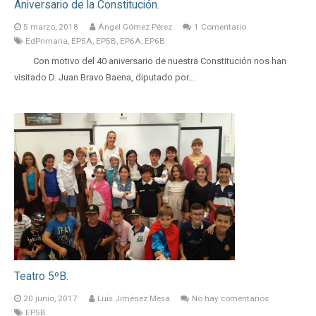
Aniversario de la Constitución.
5 marzo, 2018
Ángel Gómez Pérez
1
Comentario
EdPrimaria
,
EP5A
,
EP5B
,
EP6A
,
EP6B
Con motivo del 40 aniversario de nuestra Constitución nos han
visitado D. Juan Bravo Baena, diputado por…
Teatro 5ºB.
20 junio, 2017
Luis Jiménez Mesa
No hay comentarios
EP5B