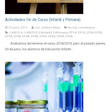
Actividades Fin de Curso (Infantil y Primaria)
22 junio, 2019
Luis Jiménez Mesa
No hay comentarios
3 AÑOS A
,
3 AÑOS B
,
EdInfantil
,
EdPrimaria
,
EP1A
,
EP1B
,
EP2A
,
EP2B
,
EP3A
,
EP3B
,
EP4A
,
EP4B
,
EP5A
,
EP5B
,
EP6A
,
EP6B
Acabamos de terminar el curso 2018/2019, pero el pasado jueves,
20 de junio, los alumnos de Educación Infantil…