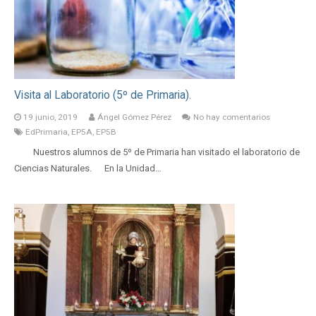
Visita al Laboratorio (5º de Primaria).
19 junio, 2019
Ángel Gómez Pérez
No hay comentarios
EdPrimaria
,
EP5A
,
EP5B
Nuestros alumnos de 5º de Primaria han visitado el laboratorio de
Ciencias Naturales. En la Unidad…