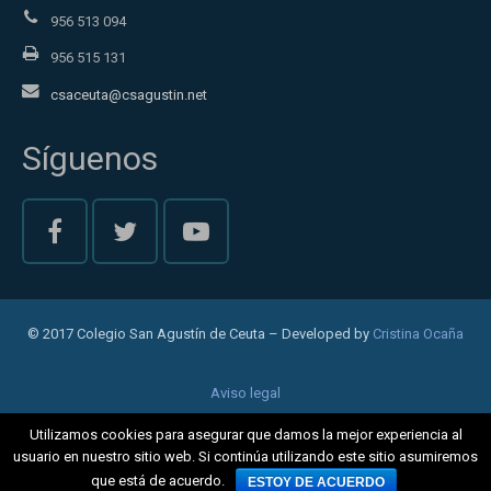
956 513 094
956 515 131
csaceuta@csagustin.net
Síguenos
© 2017 Colegio San Agustín de Ceuta – Developed by
Cristina Ocaña
Aviso legal
Política de privacidad
Utilizamos cookies para asegurar que damos la mejor experiencia al
usuario en nuestro sitio web. Si continúa utilizando este sitio asumiremos
Cookies
que está de acuerdo.
ESTOY DE ACUERDO