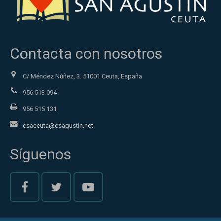
Contacta con nosotros
C/ Méndez Núñez, 3. 51001 Ceuta, España
956 513 094
956 515 131
csaceuta@csagustin.net
Síguenos