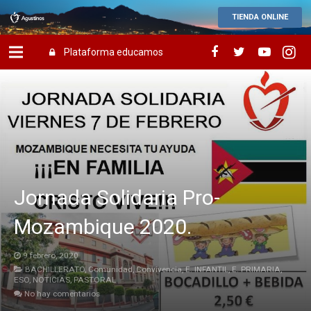
TIENDA ONLINE
Plataforma educamos
Jornada Solidaria Pro-
Mozambique 2020.
9 febrero, 2020
BACHILLERATO
,
Comunidad
,
Convivencia
,
E. INFANTIL
,
E. PRIMARIA
,
ESO
,
NOTICIAS
,
PASTORAL
No hay comentarios