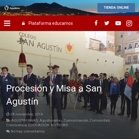
TIENDA ONLINE
Plataforma educamos
Procesión y Misa a San
Agustín
28 noviembre, 2016
AGUSTINIANAS
,
Agustinianas
,
Comunicación
,
Comunidad
,
Convivencia
,
EDUCACIÓN
,
NOTICIAS
No hay comentarios