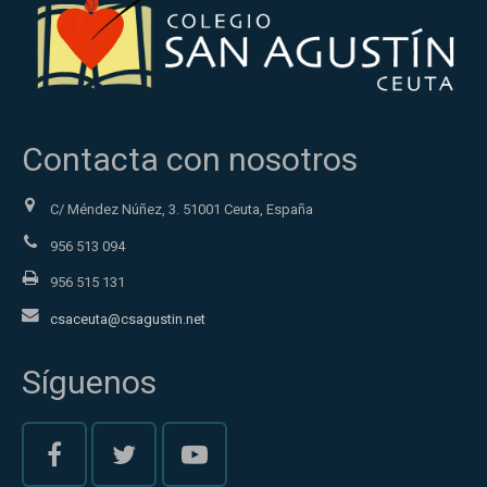
Contacta con nosotros
C/ Méndez Núñez, 3. 51001 Ceuta, España
956 513 094
956 515 131
csaceuta@csagustin.net
Síguenos