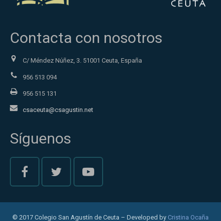
Contacta con nosotros
C/ Méndez Núñez, 3. 51001 Ceuta, España
956 513 094
956 515 131
csaceuta@csagustin.net
Síguenos
© 2017 Colegio San Agustín de Ceuta – Developed by
Cristina Ocaña