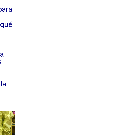
para
¿qué
ba
s
la