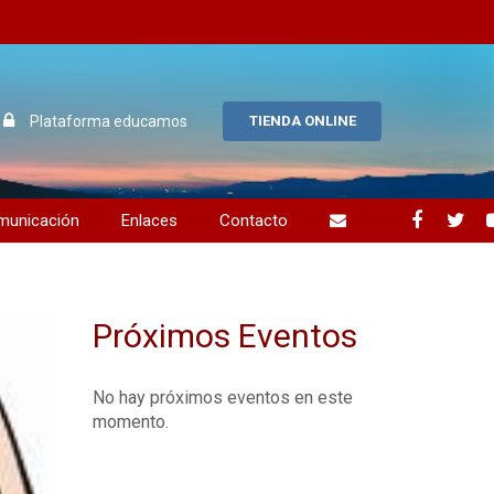
Plataforma educamos
TIENDA ONLINE
municación
Enlaces
Contacto
uos alumnos
ción y compromiso
Próximos Eventos
No hay próximos eventos en este
momento.