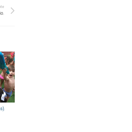
nte
o.
s).