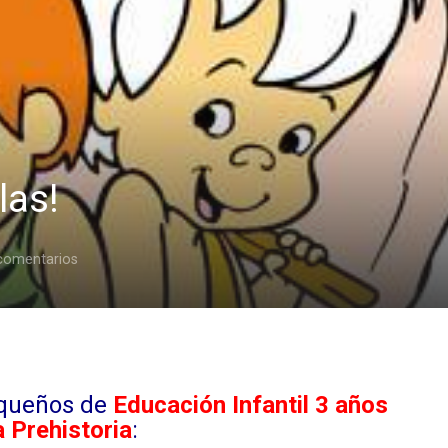
las!
comentarios
queños de
Educación Infantil 3 años
a Prehistoria
: