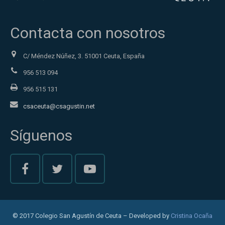
Contacta con nosotros
C/ Méndez Núñez, 3. 51001 Ceuta, España
956 513 094
956 515 131
csaceuta@csagustin.net
Síguenos
© 2017 Colegio San Agustín de Ceuta – Developed by
Cristina Ocaña