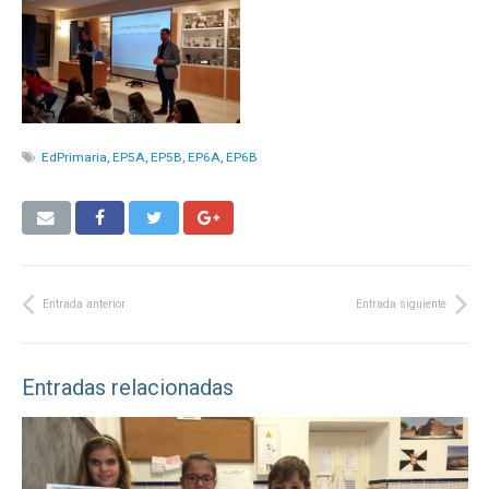
EdPrimaria
,
EP5A
,
EP5B
,
EP6A
,
EP6B
Entrada anterior
Entrada siguiente
Entradas relacionadas